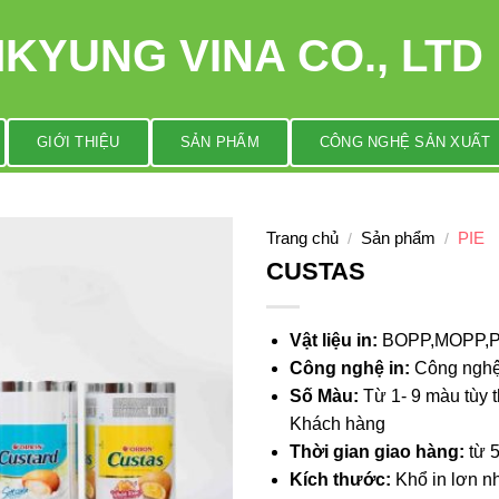
KYUNG VINA CO., LTD
GIỚI THIỆU
SẢN PHẨM
CÔNG NGHỆ SẢN XUẤT
Trang chủ
Sản phẩm
PIE
/
/
CUSTAS
Vật liệu in:
BOPP,MOPP,
Công nghệ in:
Công nghệ
Số Màu:
Từ 1- 9 màu tùy t
Khách hàng
Thời gian giao hàng:
từ 5
Kích thước:
Khổ in lơn 