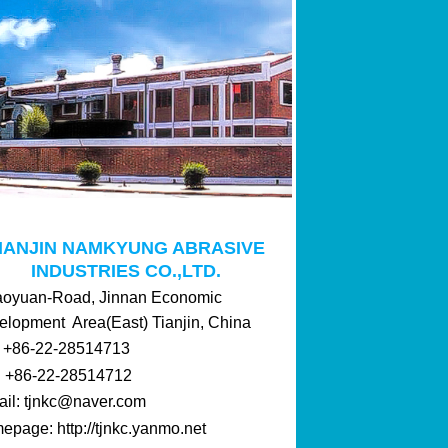
IANJIN NAMKYUNG ABRASIVE
INDUSTRIES CO.,LTD.
aoyuan-Road, Jinnan Economic
elopment Area(East) Tianjin, China
 : +86-22-28514713
: +86-22-28514712
ail: tjnkc@naver.com
page: http://tjnkc.yanmo.net