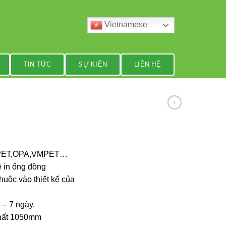
Vietnamese
TIN TỨC
SỰ KIỆN
LIÊN HỆ
PET,OPA,VMPET…
 in ống đồng
huộc vào thiết kế của
 – 7 ngày.
nhất 1050mm