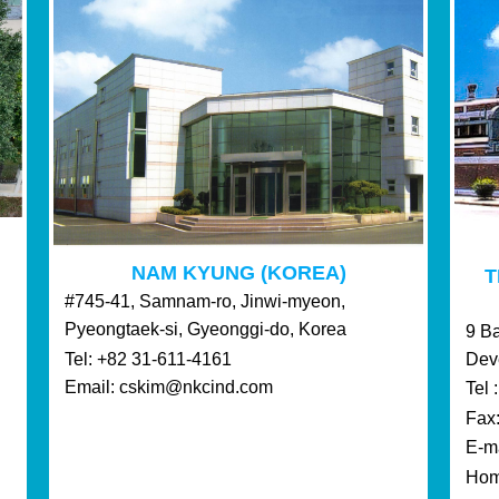
NAM KYUNG (KOREA)
T
#745-41, Samnam-ro, Jinwi-myeon,
Pyeongtaek-si, Gyeonggi-do, Korea
9 B
Dev
Tel: +82 31-611-4161
Email: cskim@nkcind.com
Tel
Fax
E-m
Home