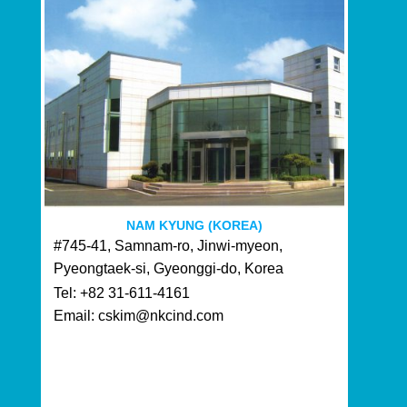
NAM KYUNG (KOREA)
#745-41, Samnam-ro, Jinwi-myeon,
Pyeongtaek-si, Gyeonggi-do, Korea
Tel: +82 31-611-4161
Email: cskim@nkcind.com