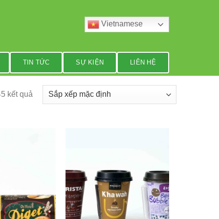
Vietnamese
TIN TỨC
SỰ KIỆN
LIÊN HỆ
45 kết quả