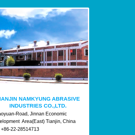
IANJIN NAMKYUNG ABRASIVE
INDUSTRIES CO.,LTD.
aoyuan-Road, Jinnan Economic
elopment Area(East) Tianjin, China
 : +86-22-28514713