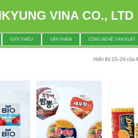
KYUNG VINA CO., LTD
GIỚI THIỆU
SẢN PHẨM
CÔNG NGHỆ SẢN XUẤT
Hiển thị 13–24 của 