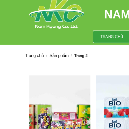
Skip
to
NAM
content
TRANG CHỦ
Trang chủ
Sản phẩm
/
/
Trang 2